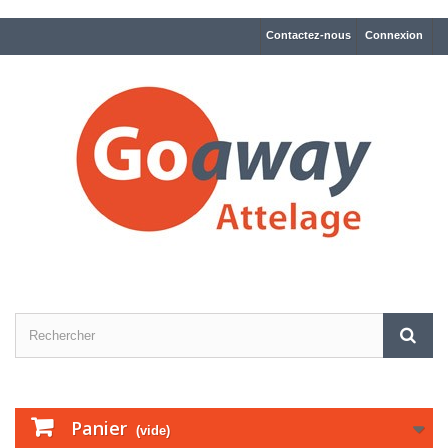
Contactez-nous
Connexion
Panier
(vide)