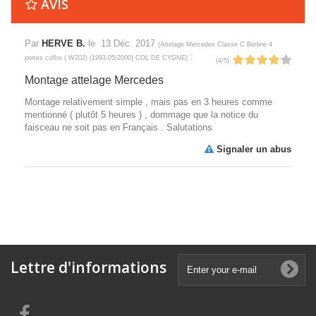
AVIS
Par
HERVE B.
le
13 Déc. 2017
(
Attelage Mercedes Classe C Berline 4
:
portes coffre ( W202) (1993-05/2000) COL DE CYGNE
)
(
4
/
5
)
Montage attelage Mercedes
Montage relativement simple , mais pas en 3 heures comme
mentionné ( plutôt 5 heures ) , dommage que la notice du
faisceau ne soit pas en Français . Salutations
Signaler un abus
Lettre d'informations