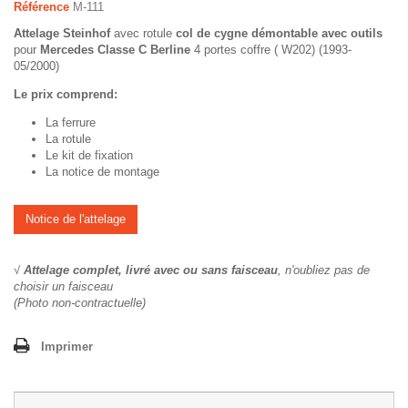
Référence
M-111
Attelage Steinhof
avec rotule
col de cygne démontable avec outils
pour
Mercedes Classe C
Berline
4 portes coffre ( W202) (1993-
05/2000)
Le prix comprend:
La ferrure
La rotule
Le kit de fixation
La notice de montage
Notice de l'attelage
√
Attelage complet, livré avec ou sans faisceau
, n'oubliez pas de
choisir un faisceau
(Photo non-contractuelle)
Imprimer