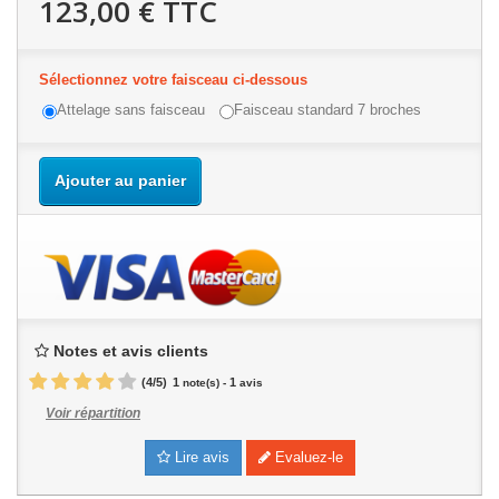
123,00 €
TTC
Sélectionnez votre faisceau ci-dessous
Attelage sans faisceau
Faisceau standard 7 broches
Ajouter au panier
Notes et avis clients
(
4
/
5
)
1
1
note(s) -
avis
Voir répartition
Lire avis
Evaluez-le