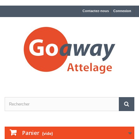
Contactez-nous
Connexion
Panier
(vide)