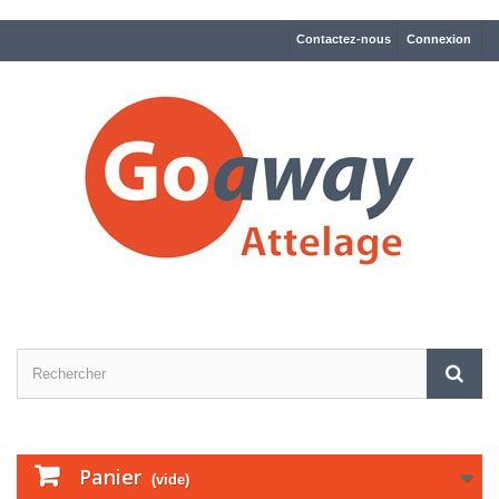
Contactez-nous
Connexion
Panier
(vide)