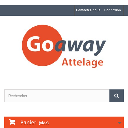
Contactez-nous
Connexion
Panier
(vide)