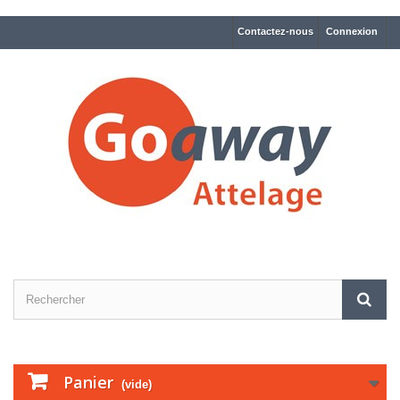
Contactez-nous
Connexion
Panier
(vide)