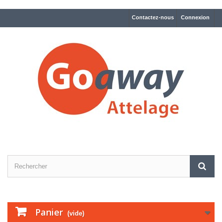
Contactez-nous
Connexion
Panier
(vide)