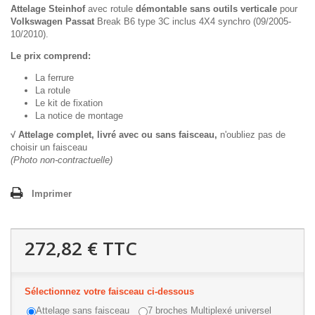
Attelage Steinhof
avec rotule
démontable sans outils verticale
pour
Volkswagen Passat
Break B6 type 3C inclus 4X4 synchro (09/2005-
10/2010).
Le prix comprend:
La ferrure
La rotule
Le kit de fixation
La notice de montage
√ Attelage complet, livré avec ou sans faisceau,
n'oubliez pas de
choisir un faisceau
(Photo non-contractuelle)
Imprimer
272,82 €
TTC
Sélectionnez votre faisceau ci-dessous
Attelage sans faisceau
7 broches Multiplexé universel