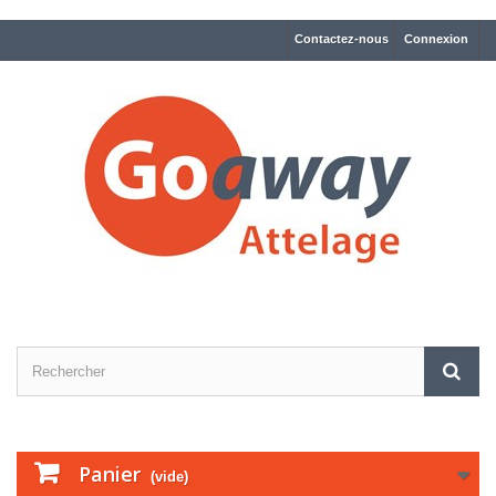
Contactez-nous
Connexion
Panier
(vide)