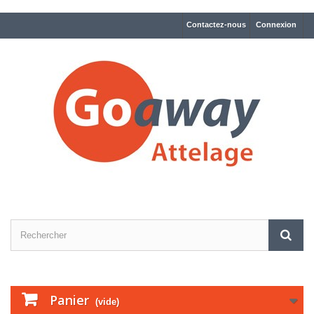
Contactez-nous
Connexion
Panier
(vide)