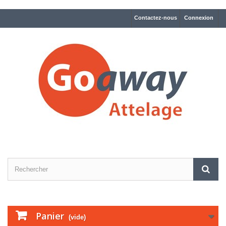
Contactez-nous
Connexion
Panier
(vide)