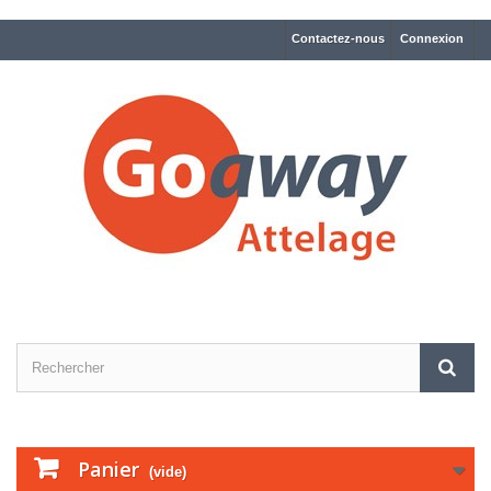
Contactez-nous
Connexion
Panier
(vide)