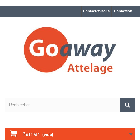
Contactez-nous
Connexion
Panier
(vide)