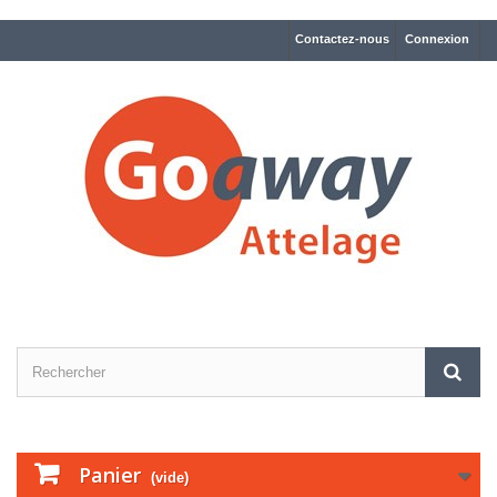
Contactez-nous
Connexion
Panier
(vide)