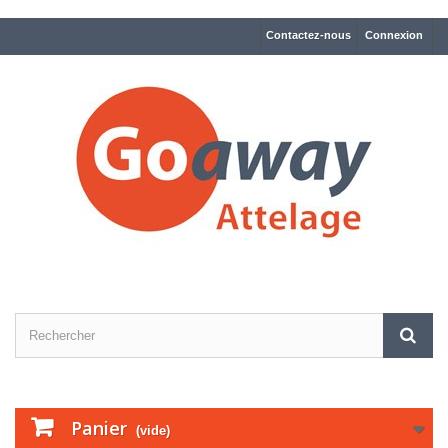
Contactez-nous
Connexion
Panier
(vide)