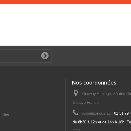
Nos coordonnées
Goaway Attelage, ZA des Co
Bouaye France
Appelez-nous au :
02 51 79 
elles
de 8h30 à 12h et de 14h à 18h. F