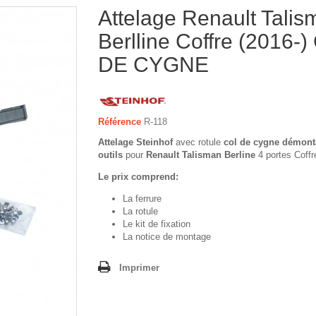
Attelage Renault Talis
Berlline Coffre (2016-
DE CYGNE
Référence
R-118
Attelage Steinhof
avec rotule
col de cygne démont
outils
pour
Renault Talisman Berline
4 portes Coffr
Le prix comprend:
La ferrure
La rotule
Le kit de fixation
La notice de montage
Imprimer