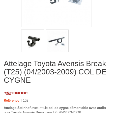
Attelage Toyota Avensis Break
(T25) (04/2003-2009) COL DE
CYGNE
Référence
T-102
Attelage Steinhof
avec rotule
col de cygne démontable avec outils
pour
Toyota Avensis
Break type T25 (04/2003-2009).