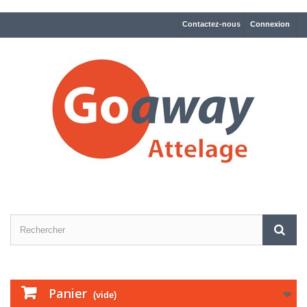
Contactez-nous
Connexion
Panier
(vide)