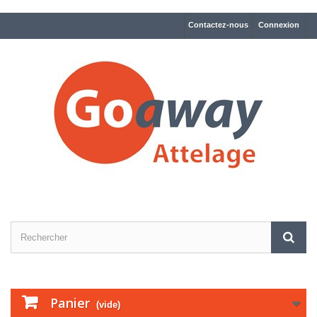
Contactez-nous
Connexion
Panier
(vide)