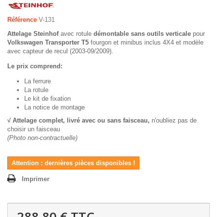
Référence
V-131
Attelage Steinhof
avec rotule
démontable sans outils verticale
pour
Volkswagen Transporter T5
fourgon et minibus inclus 4X4 et modèle
avec capteur de recul (2003-09/2009).
Le prix comprend:
La ferrure
La rotule
Le kit de fixation
La notice de montage
√ Attelage complet, livré avec ou sans faisceau,
n'oubliez pas de
choisir un faisceau
(Photo non-contractuelle)
Attention : dernières pièces disponibles !
Imprimer
288,80 €
TTC