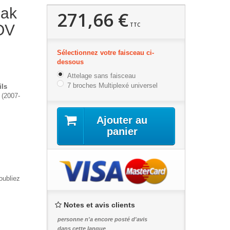
eak
271,66 €
TTC
OV
Sélectionnez votre faisceau ci-
dessous
Attelage sans faisceau
7 broches Multiplexé universel
ils
(2007-
Ajouter au
panier
oubliez
Notes et avis clients
personne n'a encore posté d'avis
dans cette langue