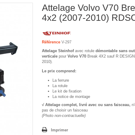
Attelage Volvo V70 Br
4x2 (2007-2010) RDS
Référence
V-297
Attelage Steinhof
avec rotule
démontable sans out
verticale
pour
Volvo V70
Break 4X2 sauf R DESIGN 
2010).
Le prix comprend:
La ferrure
La rotule
Le kit de fixation
La notice de montage
√ Attelage complet, livré avec ou sans faisceau,
n'
pas de choisir un faisceau
(Photo non-contractuelle)
Imprimer