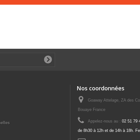
Nos coordonnées
Goaway Attelage, ZA des Co
Bouaye France
Appelez-nous au :
02 51 79 
elles
de 8h30 à 12h et de 14h à 18h. F