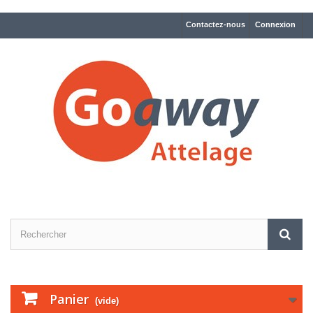
Contactez-nous
Connexion
Panier
(vide)