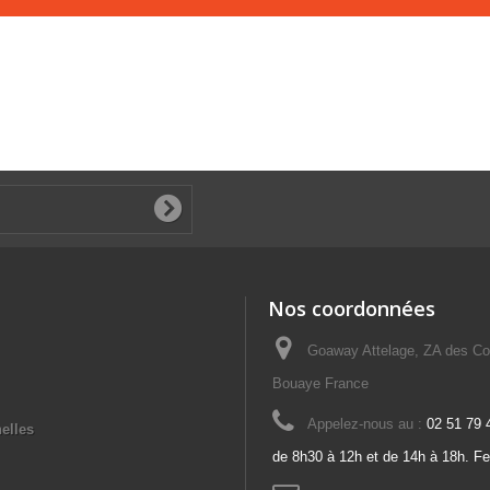
Nos coordonnées
Goaway Attelage, ZA des Co
Bouaye France
Appelez-nous au :
02 51 79 
elles
de 8h30 à 12h et de 14h à 18h. F